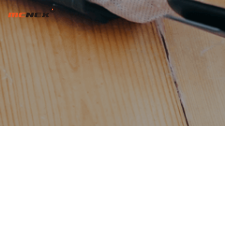
분쟁광물 정책