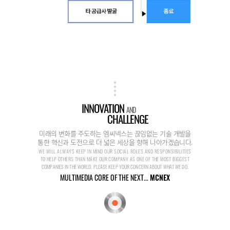
INNOVATION
AND
CHALLENGE
미래의 변화를 주도하는 엠씨넥스는 끊임없는 기술 개발을
통한 혁신과 도전으로 더 넓은 세상을 향해 나아가겠습니다.
WE WILL ALWAYS KEEP IN MIND OUR SOCIAL ROLES AND RESPONSIBILITIES
TO HELP OTHERS THAN MAKE OUR COMPANY AS ONE OF THE MOST BIGGEST
COMPANIES IN THE WORLD. PLEASE KEEP YOUR CONCERN ABOUT WHAT WE DO.
MULTIMEDIA CORE OF THE NEXT...
MCNEX