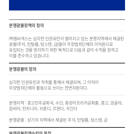
분쟁광물정책의 정의
㈜엠씨넥스는 심각한 인권유린이 벌어지고 있는 분쟁지역에서 채굴된
광물(주석, 탄탈륨, 텅스텐, 금)들이 무장범죄단체의 이익원으로
유입되는 것을 방지하기 위한 목적으로 다음과 같이 수칙을 정하고
이를 준수하고 있습니다.
분쟁광물의 정의
심각한 인권유린과 착취를 통해서 채굴되며, 그 이익이
무장범죄단체의 활동으로 쓰이는 천연자원이다.
분쟁지역 : 콩고민주공화국, 수단, 중앙아프리카공화줄, 콩고, 앙골라,
잠비아, 탄자니아, 브룬디, 르완다, 우간다
분쟁광물 : 상기의 지역에서 채굴된 주석, 탄탈륨, 텅스텐, 금
분쟁광물정책수립의 목적