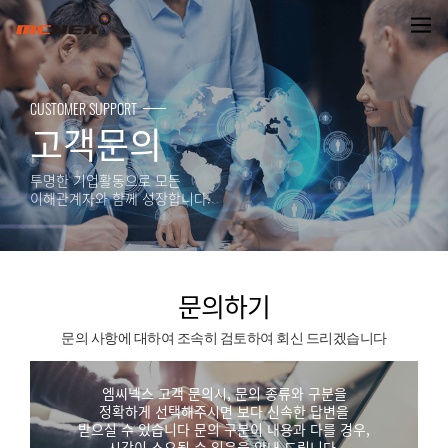
문의하기
CUSTOMER SUPPORT
고객문의
투명한 기업활동으로 모든
이해관계자와 함께 성장합니다.
문의하기
문의 사항에 대하여 조속히 검토하여 회신 드리겠습니다
엠씨넥스 고객 문의시, 문의 종류와 구분을
정확하게 선택해주시면 보다 신속한 답변을
받으실 수 있습니다 문의 구분이 내용과 다를 경우,
시간이 소요될 수 있음을 안내 드립니다.