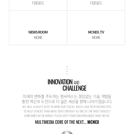
다운로드
다운로드
NEWS ROOM
MCNEX.TV
MORE
MORE
INNOVATION
AND
CHALLENGE
미래의 변화를 주도하는 엠씨넥스는 끊임없는 기술 개발을
통한 혁신과 도전으로 더 넓은 세상을 향해 나아가겠습니다.
WE WILL ALWAYS KEEP IN MIND OUR SOCIAL ROLES AND RESPONSIBILITIES
TO HELP OTHERS THAN MAKE OUR COMPANY AS ONE OF THE MOST BIGGEST
COMPANIES IN THE WORLD. PLEASE KEEP YOUR CONCERN ABOUT WHAT WE DO.
MULTIMEDIA CORE OF THE NEXT...
MCNEX