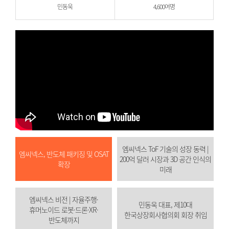
민동욱
4,600여명
엠씨넥스 ToF 기술의 성장 동력 |
엠씨넥스, 반도체 패키징 및 OSAT
200억 달러 시장과 3D 공간 인식의
확장
미래
엠씨넥스 비전 | 자율주행·
민동욱 대표, 제10대
휴머노이드 로봇·드론·XR·
한국상장회사협의회 회장 취임
반도체까지