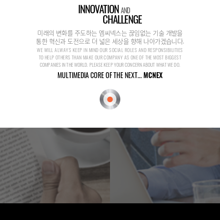
INNOVATION
AND
CHALLENGE
미래의 변화를 주도하는 엠씨넥스는 끊임없는 기술 개발을
통한 혁신과 도전으로 더 넓은 세상을 향해 나아가겠습니다.
WE WILL ALWAYS KEEP IN MIND OUR SOCIAL ROLES AND RESPONSIBILITIES
TO HELP OTHERS THAN MAKE OUR COMPANY AS ONE OF THE MOST BIGGEST
COMPANIES IN THE WORLD. PLEASE KEEP YOUR CONCERN ABOUT WHAT WE DO.
MULTIMEDIA CORE OF THE NEXT...
MCNEX