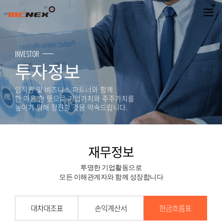
재무정보
INVESTOR
투자정보
임직원 및 비즈니스 파트너와 함께
한 마음 한 뜻으로 기업가치와 주주가치를
높이기 위해 정진할 것을 약속드립니다.
재무정보
투명한 기업활동으로
모든 이해관계자와 함께 성장합니다
대차대조표
손익계산서
현금흐름표