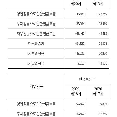
제20기
제19기
영업활동으로인한현금흐름
46,683
122,250
투자활동으로인한현금흐름
-38,064
-93,479
재무활동으로인한현금흐름
-43,440
-5,413
현금의증가
-34,821
23,358
기초의현금
43,531
20,290
기말의현금
9,218
43,531
현금흐름표
재무항목
2021
2020
제18기
제17기
영업활동으로인한현금흐름
92,802
19,546
투자활동으로인한현금흐름
-67,502
-37,260