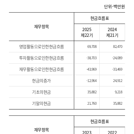
단위-백만원
현금흐름표
재무항목
2025
2024
제22기
제21기
영업활동으로인한현금흐름
69,708
82,470
투자활동으로인한현금흐름
-38,703
-24,089
재무활동으로인한현금흐름
-43,969
-33,469
현금의증가
-12,964
24,912
기초의현금
35,882
9,218
기말의현금
21,760
35,882
현금흐름표
재무항목
2023
2022