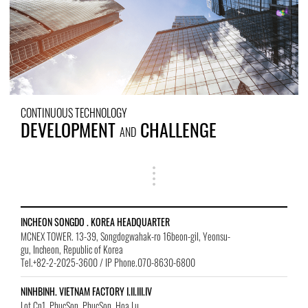
CONTINUOUS TECHNOLOGY
DEVELOPMENT
CHALLENGE
AND
INCHEON SONGDO . KOREA HEADQUARTER
MCNEX TOWER. 13-39, Songdogwahak-ro 16beon-gil, Yeonsu-
gu, Incheon, Republic of Korea
Tel.+82-2-2025-3600 / IP Phone.070-8630-6800
NINHBINH. VIETNAM FACTORY I.II.III.IV
Lot Cn1, PhucSon, PhucSon, Hoa Lu,