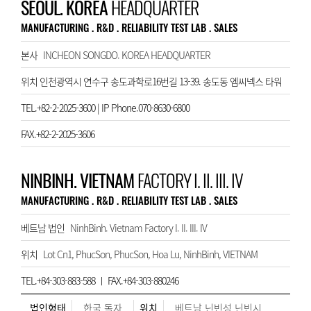
SEOUL. KOREA
HEADQUARTER
MANUFACTURING . R&D . RELIABILITY TEST LAB . SALES
본사
INCHEON SONGDO. KOREA HEADQUARTER
위치 인천광역시 연수구 송도과학로16번길 13-39. 송도동 엠씨넥스 타워
TEL.+82-2-2025-3600 | IP Phone.070-8630-6800
FAX.+82-2-2025-3606
NINBINH. VIETNAM
FACTORY I. II. III. IV
MANUFACTURING . R&D . RELIABILITY TEST LAB . SALES
베트남 법인
NinhBinh. Vietnam Factory I. II. III. IV
위치
Lot Cn1, PhucSon, PhucSon, Hoa Lu, NinhBinh, VIETNAM
TEL.+84-303-883-588 ㅣ FAX.+84-303-880246
법인형태
한국 독자
위치
베트남 닌빈성 닌빈시