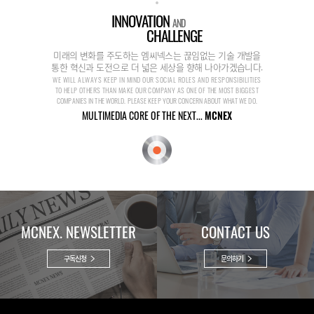
INNOVATION
AND
CHALLENGE
미래의 변화를 주도하는 엠씨넥스는 끊임없는 기술 개발을
통한 혁신과 도전으로 더 넓은 세상을 향해 나아가겠습니다.
WE WILL ALWAYS KEEP IN MIND OUR SOCIAL ROLES AND RESPONSIBILITIES
TO HELP OTHERS THAN MAKE OUR COMPANY AS ONE OF THE MOST BIGGEST
COMPANIES IN THE WORLD. PLEASE KEEP YOUR CONCERN ABOUT WHAT WE DO.
MULTIMEDIA CORE OF THE NEXT...
MCNEX
MCNEX. NEWSLETTER
CONTACT US
구독신청
문의하기