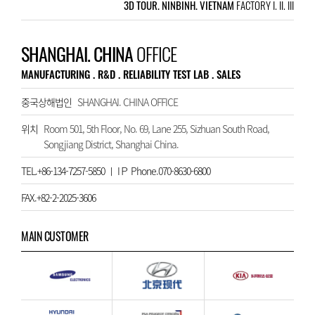
3D TOUR. NINBINH. VIETNAM
FACTORY I. II. III
SHANGHAI. CHINA
OFFICE
MANUFACTURING . R&D . RELIABILITY TEST LAB . SALES
중국상해법인
SHANGHAI. CHINA OFFICE
위치
Room 501, 5th Floor, No. 69, Lane 255, Sizhuan South Road,
Songjiang District, Shanghai China.
TEL.+86-134-7257-5850 ㅣ IＰ Phone.070-8630-6800
FAX.+82-2-2025-3606
MAIN CUSTOMER