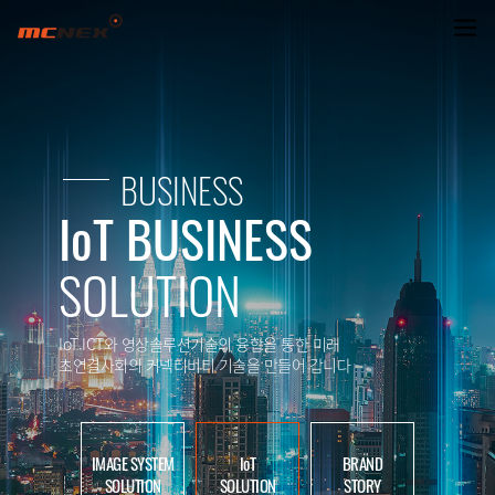
SMART DID
BUSINESS
IoT BUSINESS
SOLUTION
IoT.ICT와 영상솔루션기술의 융합을 통한 미래
초연결사회의 커넥티비티 기술을 만들어 갑니다
IMAGE SYSTEM
IoT
BRAND
SOLUTION
SOLUTION
STORY