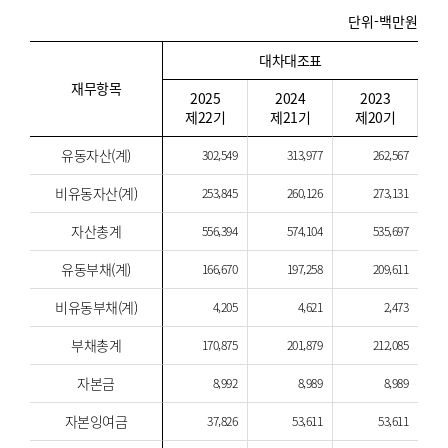
단위-백만원
대차대조표
재무항목
2025
2024
2023
제22기
제21기
제20기
유동자산(계)
302,549
313,977
262,567
비유동자산(계)
253,845
260,126
273,131
자산총계
556,394
574,104
535,697
유동부채(계)
166,670
197,258
209,611
비유동부채(계)
4,205
4,621
2,473
부채총계
170,875
201,879
212,085
자본금
8,992
8,989
8,989
자본잉여금
37,826
53,611
53,611