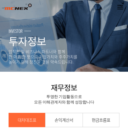
재무정보
INVESTOR
투자정보
임직원 및 비즈니스 파트너와 함께
한 마음 한 뜻으로 기업가치와 주주가치를
높이기 위해 정진할 것을 약속드립니다.
재무정보
투명한 기업활동으로
모든 이해관계자와 함께 성장합니다
대차대조표
손익계산서
현금흐름표