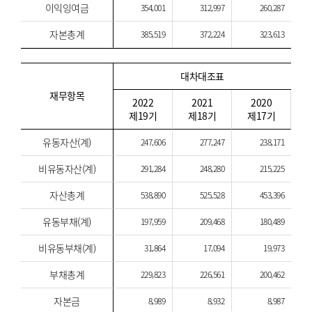
이익잉여금
354,001
312,997
260,287
자본총계
385,519
372,224
323,613
대차대조표
재무항목
2022
2021
2020
제19기
제18기
제17기
유동자산(계)
247,606
277,247
238,171
비유동자산(계)
291,284
248,280
215,225
자산총계
538,890
525,528
453,396
유동부채(계)
197,959
209,468
180,489
비유동부채(계)
31,864
17,094
19,973
부채총계
229,823
226,561
200,462
자본금
8,989
8,932
8,987