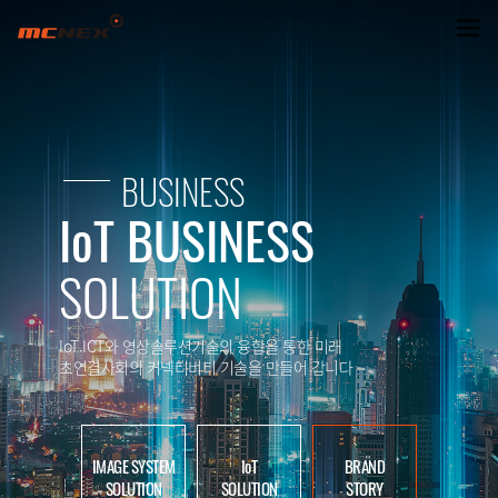
EYECLON BRAND STORY
BUSINESS
IoT BUSINESS
SOLUTION
IoT.ICT와 영상솔루션기술의 융합을 통한 미래
초연결사회의 커넥티비티 기술을 만들어 갑니다
IMAGE SYSTEM
IoT
BRAND
SOLUTION
SOLUTION
STORY