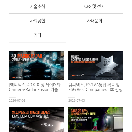
기술소식
CES 및 전시
사회공헌
사내문화
기타
[엠씨넥스] 4D 이미징 레이더와
엠씨넥스, ESG AA등급 획득 및
Camera-Radar Fusion 기술
ESG Best Companies 100 선정
2026-07-08
2026-07-03