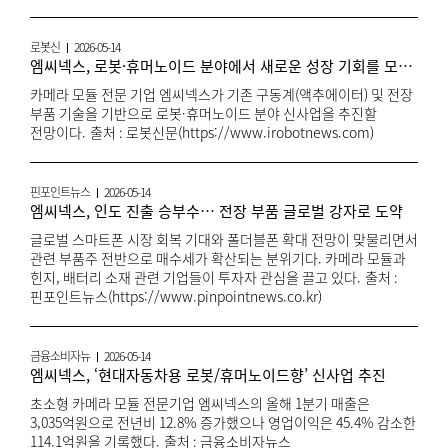
로봇신
2026-05-14
엠씨넥스, 로봇·휴머노이드 분야에서 새로운 성장 기회를 모색한다
카메라 모듈 전문 기업 엠씨넥스가 기존 구동계(액추에이터) 및 전장
부품 기술을 기반으로 로봇·휴머노이드 분야 신사업을 추진할
전망이다. 출처 : 로봇신문(https://www.irobotnews.com)
핀포인트뉴스
2026-05-14
엠씨넥스, 인도 진출 승부수… 전장 부품 글로벌 강자로 도약
글로벌 스마트폰 시장 회복 기대와 폴더블폰 확대 전망이 맞물리면서
관련 부품주 전반으로 매수세가 확산되는 분위기다. 카메라 모듈과
힌지, 배터리 소재 관련 기업들이 투자자 관심을 끌고 있다. 출처 :
핀포인트뉴스(https://www.pinpointnews.co.kr)
금융소비자뉴
2026-05-14
엠씨넥스, ‘현대자동차용 로봇/휴머노이드향’ 신사업 추진
초소형 카메라 모듈 전문기업 엠씨넥스의 올해 1분기 매출은
3,035억원으로 전년비 12.8% 증가했으나 영업이익은 45.4% 감소한
114.1억원을 기록했다. 출처 : 금융소비자뉴스