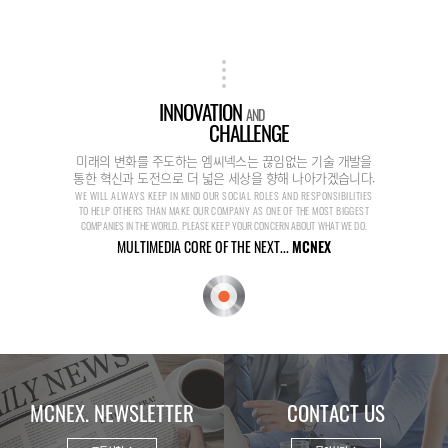
INNOVATION
AND
CHALLENGE
미래의 변화를 주도하는 엠씨넥스는 끊임없는 기술 개발을
통한 혁신과 도전으로 더 넓은 세상을 향해 나아가겠습니다.
WE WILL ALWAYS KEEP IN MIND OUR SOCIAL ROLES AND RESPONSIBILITIES
TO HELP OTHERS THAN MAKE OUR COMPANY AS ONE OF THE MOST BIGGEST
COMPANIES IN THE WORLD. PLEASE KEEP YOUR CONCERN ABOUT WHAT WE DO.
MULTIMEDIA CORE OF THE NEXT...
MCNEX
MCNEX. NEWSLETTER
CONTACT US