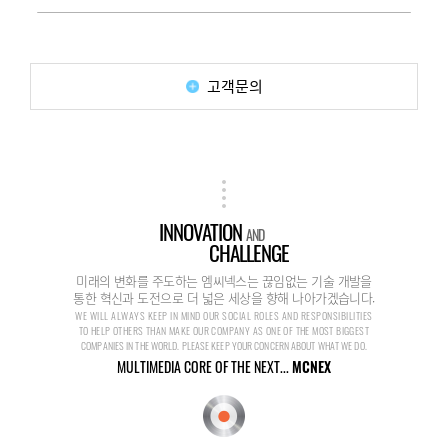
고객문의
INNOVATION
AND
CHALLENGE
미래의 변화를 주도하는 엠씨넥스는 끊임없는 기술 개발을
통한 혁신과 도전으로 더 넓은 세상을 향해 나아가겠습니다.
WE WILL ALWAYS KEEP IN MIND OUR SOCIAL ROLES AND RESPONSIBILITIES
TO HELP OTHERS THAN MAKE OUR COMPANY AS ONE OF THE MOST BIGGEST
COMPANIES IN THE WORLD. PLEASE KEEP YOUR CONCERN ABOUT WHAT WE DO.
MULTIMEDIA CORE OF THE NEXT...
MCNEX