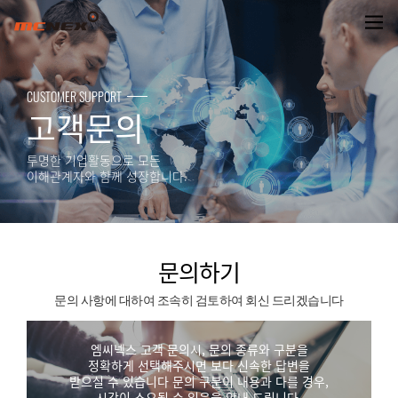
문의하기
CUSTOMER SUPPORT
고객문의
투명한 기업활동으로 모든
이해관계자와 함께 성장합니다.
문의하기
문의 사항에 대하여 조속히 검토하여 회신 드리겠습니다
엠씨넥스 고객 문의시, 문의 종류와 구분을
정확하게 선택해주시면 보다 신속한 답변을
받으실 수 있습니다 문의 구분이 내용과 다를 경우,
시간이 소요될 수 있음을 안내 드립니다.