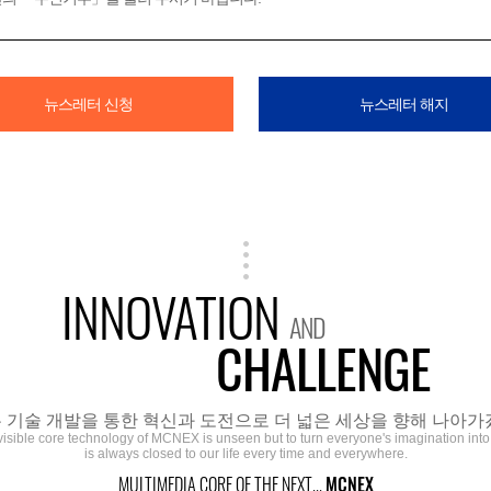
뉴스레터 신청
뉴스레터 해지
INNOVATION
AND
CHALLENGE
 기술 개발을 통한 혁신과 도전으로 더 넓은 세상을 향해 나아가
visible core technology of MCNEX is unseen but to turn everyone's imagination into r
is always closed to our life every time and everywhere.
MULTIMEDIA CORE OF THE NEXT...
MCNEX