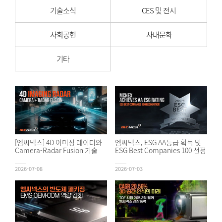
기술소식
CES 및 전시
사회공헌
사내문화
기타
[엠씨넥스] 4D 이미징 레이더와
엠씨넥스, ESG AA등급 획득 및
Camera-Radar Fusion 기술
ESG Best Companies 100 선정
2026-07-08
2026-07-03