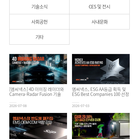
기술소식
CES 및 전시
사회공헌
사내문화
기타
[엠씨넥스] 4D 이미징 레이더와
엠씨넥스, ESG AA등급 획득 및
Camera-Radar Fusion 기술
ESG Best Companies 100 선정
2026-07-08
2026-07-03