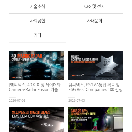
기술소식
CES 및 전시
사회공헌
사내문화
기타
[엠씨넥스] 4D 이미징 레이더와
엠씨넥스, ESG AA등급 획득 및
Camera-Radar Fusion 기술
ESG Best Companies 100 선정
2026-07-08
2026-07-03